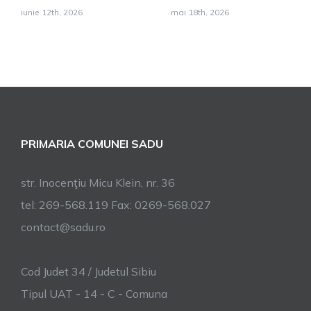
iunie 12th, 2026
mai 18th, 2026
PRIMARIA COMUNEI SADU
str. Inocenţiu Micu Klein, nr. 36
tel: 269-568.119 Fax: 0269-568.027
contact@sadu.ro
Cod Judet 34 / Judetul Sibiu
Tipul UAT - 14 - C - Comuna