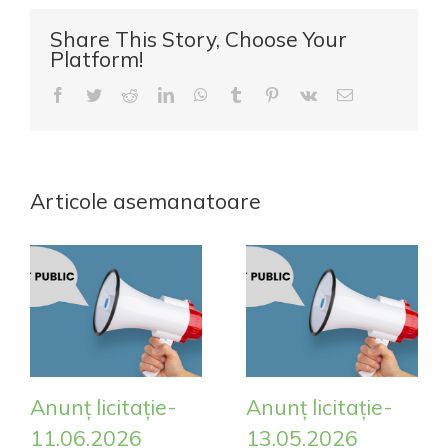
Share This Story, Choose Your
Platform!
Facebook
Twitter
Reddit
LinkedIn
WhatsApp
Tumblr
Pinterest
Vk
E-
mail:
Articole asemanatoare
Anunț licitație-
Anunț licitație-
11.06.2026
13.05.2026