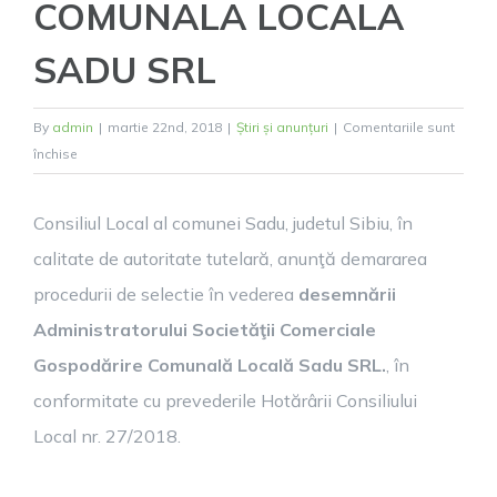
COMUNALA LOCALA
SADU SRL
By
admin
|
martie 22nd, 2018
|
Știri și anunțuri
|
Comentariile sunt
pentru
închise
ANUNT
ANGAJARE
Consiliul Local al comunei Sadu, judetul Sibiu, în
ADMINISTRATOR
calitate de autoritate tutelară, anunţă demararea
SC
GOSPODARIRE
procedurii de selectie în vederea
desemnării
COMUNALA
Administratorului Societăţii Comerciale
LOCALA
Gospodărire Comunală Locală Sadu SRL.
, în
SADU
SRL
conformitate cu prevederile Hotărârii Consiliului
Local nr. 27/2018.