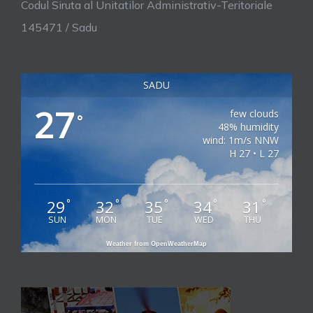
Codul Siruta al Unitatilor Administrativ-Teritoriale
145471 / Sadu
SADU
27
few clouds
°
48% humidity
wind: 1m/s NNW
H 27 • L 27
29
32
35
34
31
°
°
°
°
°
SUN
MON
TUE
WED
THU
Weather from OpenWeatherMap