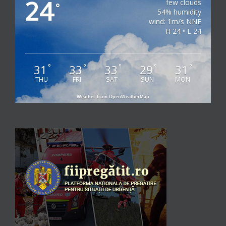
24
few clouds
°
54% humidity
wind: 1m/s NNE
H 24 • L 24
31
33
33
29
31
°
°
°
°
°
THU
FRI
SAT
SUN
MON
Weather from OpenWeatherMap