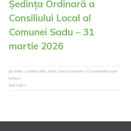
Ședința Ordinară a
Consiliului Local al
Comunei Sadu – 31
martie 2026
By
tnttnt
|
martie 25th, 2026
|
Știri și anunțuri
|
Comentariile sunt
pentru
închise
Ședința
Mai mult
Ordinară
a
Consiliului
Local
al
Comunei