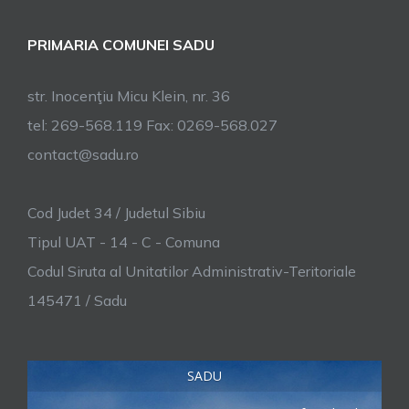
Sadu
–
PRIMARIA COMUNEI SADU
31
martie
str. Inocenţiu Micu Klein, nr. 36
2026
tel: 269-568.119 Fax: 0269-568.027
contact@sadu.ro
Cod Judet 34 / Judetul Sibiu
Tipul UAT - 14 - C - Comuna
Codul Siruta al Unitatilor Administrativ-Teritoriale
145471 / Sadu
SADU