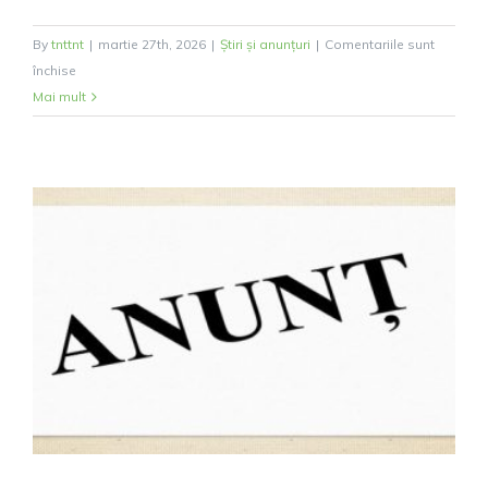
By
tnttnt
|
martie 27th, 2026
|
Știri și anunțuri
|
Comentariile sunt
pentru
închise
Comunicat
Mai mult
de
Presă
PNRR
Finalizare
Proiect