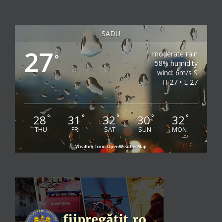
SADU
27
moderate rain
°
58% humidity
wind: 6m/s S
H 27 • L 27
28
31
32
30
32
°
°
°
°
°
THU
FRI
SAT
SUN
MON
Weather from OpenWeatherMap