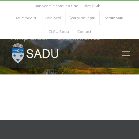
Skip
Bun venit în comuna Sadu județul Sibiu!
to
Multimedia
Ziar local
Știri și anunțuri
Patrimoniu
content
CLSU Sadu
Contact
Timp Liber – Evenimente