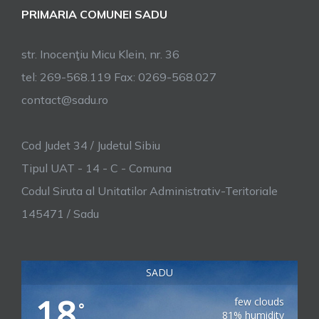
PRIMARIA COMUNEI SADU
str. Inocenţiu Micu Klein, nr. 36
tel: 269-568.119 Fax: 0269-568.027
contact@sadu.ro
Cod Judet 34 / Judetul Sibiu
Tipul UAT - 14 - C - Comuna
Codul Siruta al Unitatilor Administrativ-Teritoriale
145471 / Sadu
SADU
18
few clouds
°
81% humidity