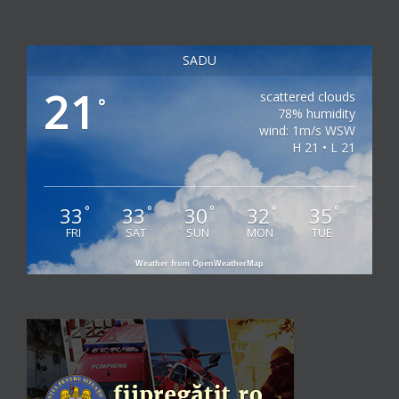
SADU
21
scattered clouds
°
78% humidity
wind: 1m/s WSW
H 21 • L 21
33
33
30
32
35
°
°
°
°
°
FRI
SAT
SUN
MON
TUE
Weather from OpenWeatherMap