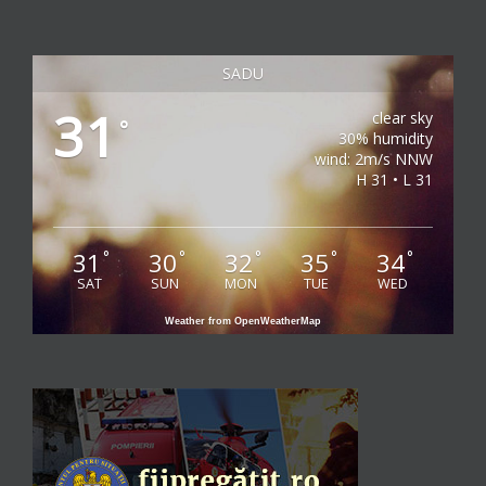
SADU
31
clear sky
°
30% humidity
wind: 2m/s NNW
H 31 • L 31
31
30
32
35
34
°
°
°
°
°
SAT
SUN
MON
TUE
WED
Weather from OpenWeatherMap