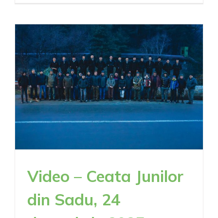
Modă
și
Tezaur
2026
Video – Ceata Junilor
din Sadu, 24