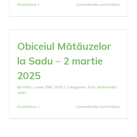
pentru
Read More
Comentariile sunt închise
Fiii
Satului
–
Generați
de
Obiceiul Mătăuzelor
Aur
la Sadu – 2 martie
2025
By
tnttnt
|
iunie 25th, 2025
|
Categories:
foto
,
Multimedia
,
video
pentru
Read More
Comentariile sunt închise
Obiceiul
Mătăuzel
la
Sadu