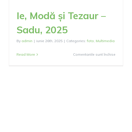
Ie, Modă și Tezaur –
Sadu, 2025
By
admin
|
iunie 26th, 2025
|
Categories:
foto
,
Multimedia
pentru
Read More
Comentariile sunt închise
Ie,
Modă
și
Tezaur
–
Sadu,
2025