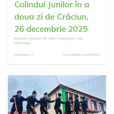
Colindul Junilor în a
doua zi de Crăciun,
26 decembrie 2025
By
tnttnt
|
ianuarie 5th, 2026
|
Categories:
foto
,
Multimedia
pentru
Read More
Comentariile sunt închise
Colindul
Junilor
în
a
doua
zi
de
Crăciun,
26