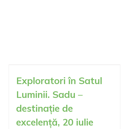
de
70
de
ani
Exploratori în Satul
Luminii. Sadu –
destinație de
excelență, 20 iulie