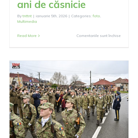
ani de căsnicie
By
tnttnt
|
ianuarie 5th, 2026
|
Categories:
foto
,
Multimedia
pentru
Read More
Comentariile sunt închise
Nunta
de
Aur
–
50
de
ani
de
căsnicie