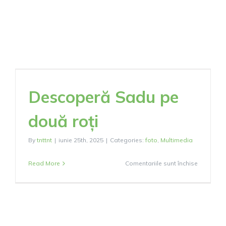
Descoperă Sadu pe
două roți
By
tnttnt
|
iunie 25th, 2025
|
Categories:
foto
,
Multimedia
pentru
Read More
Comentariile sunt închise
Descoper
Sadu
pe
două
roți