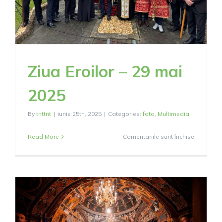
Ziua Eroilor – 29 mai
2025
By
tnttnt
|
iunie 25th, 2025
|
Categories:
foto
,
Multimedia
pentru
Read More
Comentariile sunt închise
Ziua
Eroilor
–
29
mai
2025