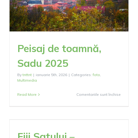
Peisaj de toamnă,
Sadu 2025
By
tnttnt
|
ianuarie 5th, 2026
|
Categories:
foto
,
Multimedia
pentru
Read More
Comentariile sunt închise
Peisaj
de
toamnă,
Sadu
2025
Fiii Satului –