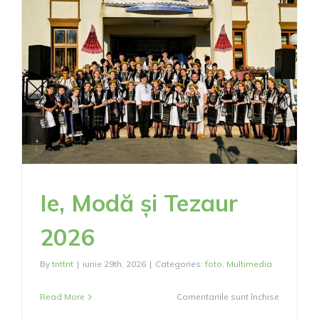
2026,
Ediția
a
II-
a
Ie, Modă și Tezaur
2026
By
tnttnt
|
iunie 29th, 2026
|
Categories:
foto
,
Multimedia
pentru
Read More
Comentariile sunt închise
Ie,