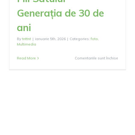
Generația de 30 de
ani
By
tnttnt
|
ianuarie 5th, 2026
|
Categories:
foto
,
Multimedia
pentru
Read More
Comentariile sunt închise
Fiii
Satului
–
Generați
de
30
de
ani