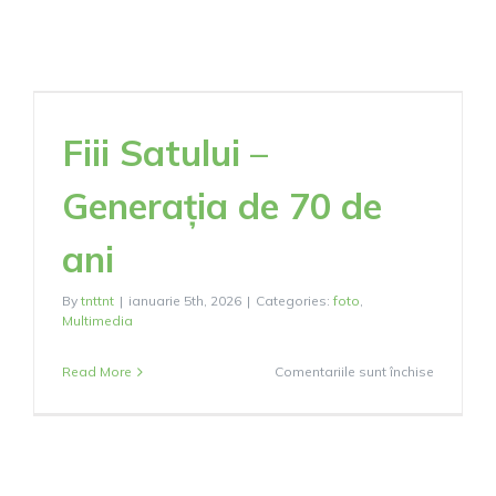
Fiii Satului –
Generația de 70 de
ani
By
tnttnt
|
ianuarie 5th, 2026
|
Categories:
foto
,
Multimedia
pentru
Read More
Comentariile sunt închise
Fiii
Satului
–
Generați