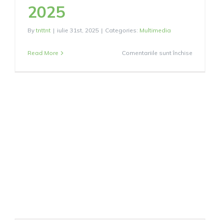
2025
By
tnttnt
|
iulie 31st, 2025
|
Categories:
Multimedia
pentru
Read More
Comentariile sunt închise
Explorato
în
Satul
Luminii.
Sadu
–
destinați
de
excelență
20
iulie
2025