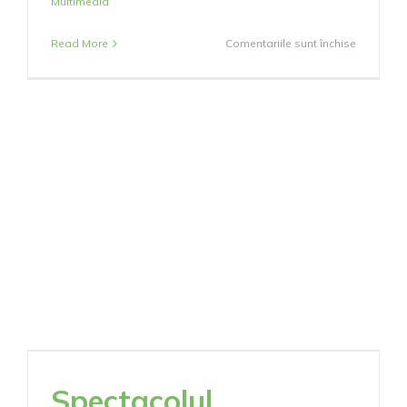
Multimedia
pentru
Read More
Comentariile sunt închise
Adusul
fagul
și
Ceata
Junilor,
24
decembri
2024
Spectacolul