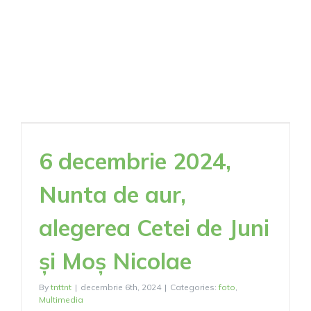
sub
pădure”
la
Sadu,
15
decembri
2024
6 decembrie 2024,
Nunta de aur,
alegerea Cetei de Juni
și Moș Nicolae
By
tnttnt
|
decembrie 6th, 2024
|
Categories:
foto
,
Multimedia