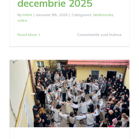
decembrie 2025
By
tnttnt
|
ianuarie 5th, 2026
|
Categories:
Multimedia
,
video
pentru
Read More
Comentariile sunt închise
Video
–
Ceata
Junilor
din
Sadu,
24
decembri
2025