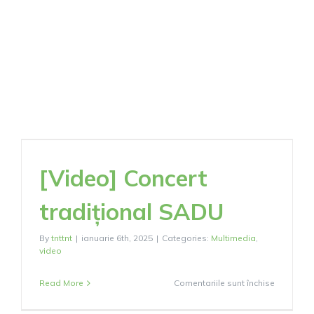
–
2
martie
2025
[Video] Concert
tradițional SADU
By
tnttnt
|
ianuarie 6th, 2025
|
Categories:
Multimedia
,
video
pentru
Read More
Comentariile sunt închise
[Video]