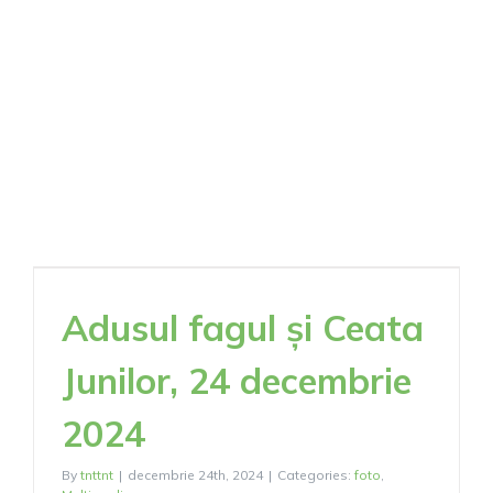
Concert
tradiționa
SADU
Adusul fagul și Ceata
Junilor, 24 decembrie
2024
By
tnttnt
|
decembrie 24th, 2024
|
Categories:
foto
,