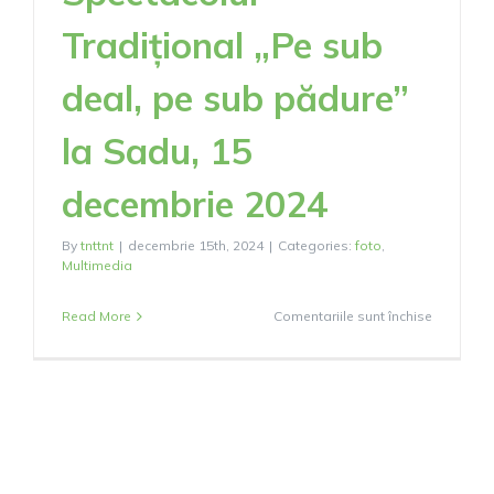
Tradițional „Pe sub
deal, pe sub pădure”
la Sadu, 15
decembrie 2024
By
tnttnt
|
decembrie 15th, 2024
|
Categories:
foto
,
Multimedia
pentru
Read More
Comentariile sunt închise
Spectacol
Tradiționa
„Pe
sub
deal,
pe