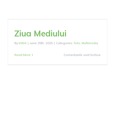
Ziua Mediului
By
tnttnt
|
iunie 25th, 2025
|
Categories:
foto
,
Multimedia
pentru
Read More
Comentariile sunt închise
Ziua
Mediului