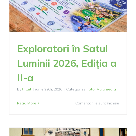
Exploratori în Satul
Luminii 2026, Ediția a
II-a
By
tnttnt
|
iunie 29th, 2026
|
Categories:
foto
,
Multimedia
pentru
Read More
Comentariile sunt închise
Explorato
în
Satul
Luminii