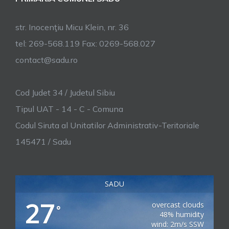
str. Inocenţiu Micu Klein, nr. 36
tel: 269-568.119 Fax: 0269-568.027
contact@sadu.ro
Cod Judet 34 / Judetul Sibiu
Tipul UAT - 14 - C - Comuna
Codul Siruta al Unitatilor Administrativ-Teritoriale
145471 / Sadu
SADU
27
overcast clouds
°
48% humidity
wind: 2m/s SSW