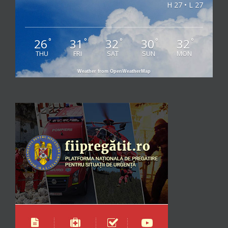
H 27 • L 27
26
31
32
30
32
°
°
°
°
°
THU
FRI
SAT
SUN
MON
Weather from OpenWeatherMap