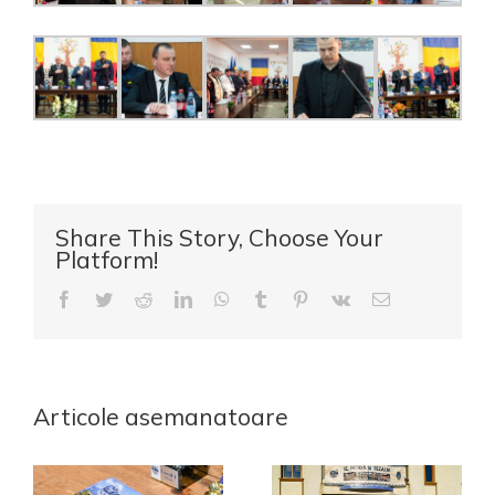
Share This Story, Choose Your
Platform!
Facebook
Twitter
Reddit
LinkedIn
WhatsApp
Tumblr
Pinterest
Vk
E-
mail:
Articole asemanatoare