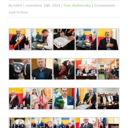
By
tnttnt
|
noiembrie 10th, 2024
|
foto
,
Multimedia
|
Comentariile
pentru
sunt închise
Învestirea
Consiliului
local
Sadu,
10
noiembrie
2024