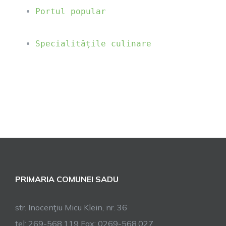
Portul popular
Specialitățile culinare
PRIMARIA COMUNEI SADU
str. Inocenţiu Micu Klein, nr. 36
tel: 269-568.119 Fax: 0269-568.027