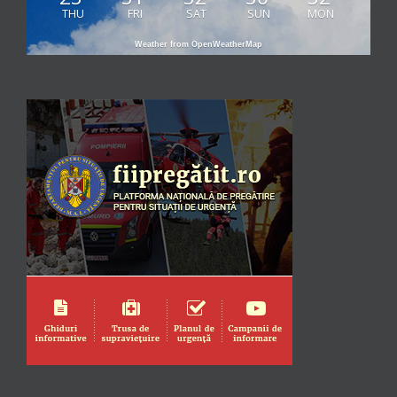
THU
FRI
SAT
SUN
MON
Weather from OpenWeatherMap