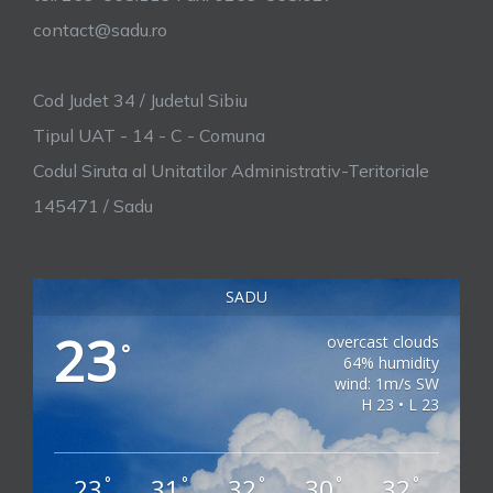
contact@sadu.ro
Cod Judet 34 / Judetul Sibiu
Tipul UAT - 14 - C - Comuna
Codul Siruta al Unitatilor Administrativ-Teritoriale
145471 / Sadu
SADU
23
overcast clouds
°
64% humidity
wind: 1m/s SW
H 23 • L 23
23
31
32
30
32
°
°
°
°
°