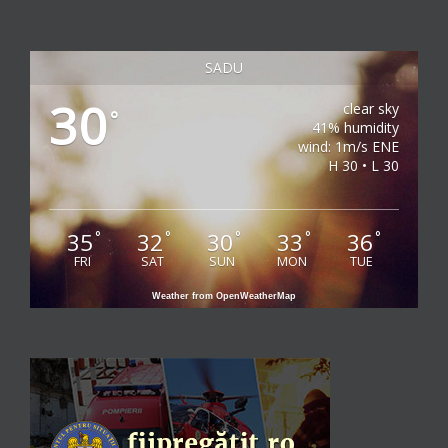
SADU
30
clear sky
°
41% humidity
wind: 1m/s ENE
H 30 • L 30
35
32
30
33
36
°
°
°
°
°
FRI
SAT
SUN
MON
TUE
Weather from OpenWeatherMap