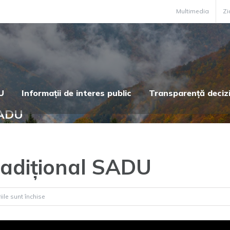
Multimedia
Zi
U
Informații de interes public
Transparență deciz
SADU
radițional SADU
pentru
ile sunt închise
[Video]
Concert