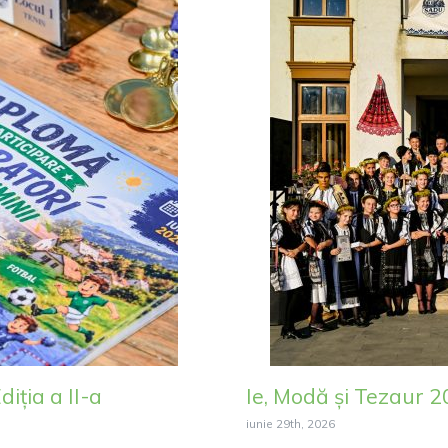
iția a II-a
Ie, Modă și Tezaur 
iunie 29th, 2026