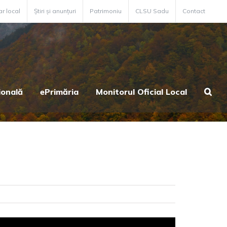
ar local
Știri și anunțuri
Patrimoniu
CLSU Sadu
Contact
ională
ePrimăria
Monitorul Oficial Local