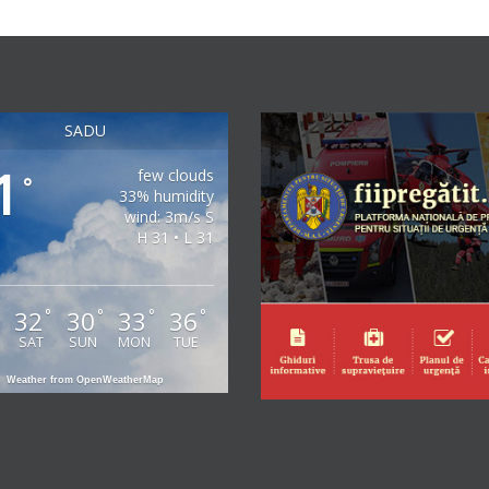
SADU
1
few clouds
°
33% humidity
wind: 3m/s S
H 31 • L 31
32
30
33
36
°
°
°
°
°
SAT
SUN
MON
TUE
Weather from OpenWeatherMap