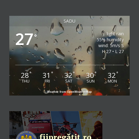
SADU
27
light rain
°
55% humidity
wind: 5m/s S
H 27 • L 27
28
31
32
30
32
°
°
°
°
°
THU
FRI
SAT
SUN
MON
Weather from OpenWeatherMap