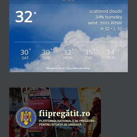
32
scattered clouds
°
34% humidity
wind: 3m/s WNW
H 32 • L 32
30
30
32
35
34
°
°
°
°
°
SAT
SUN
MON
TUE
WED
Weather from OpenWeatherMap