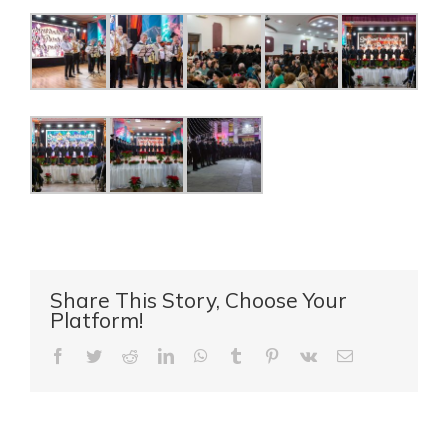
Share This Story, Choose Your
Platform!
Facebook
Twitter
Reddit
LinkedIn
WhatsApp
Tumblr
Pinterest
Vk
E-
mail: