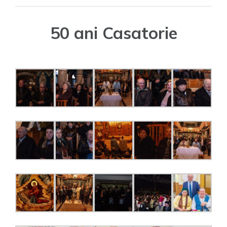
50
ani
50 ani Casatorie
Casatorie,Ceata
junilor