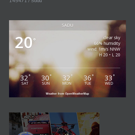
145471 / Sadu
SADU
20
clear sky
°
66% humidity
wind: 1m/s NNW
H 20 • L 20
32
30
32
36
33
°
°
°
°
°
SAT
SUN
MON
TUE
WED
Weather from OpenWeatherMap