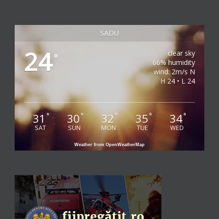
SADU
24
clear sky
°
66% humidity
wind: 2m/s N
H 24 • L 24
31
30
32
35
34
°
°
°
°
°
SAT
SUN
MON
TUE
WED
Weather from OpenWeatherMap