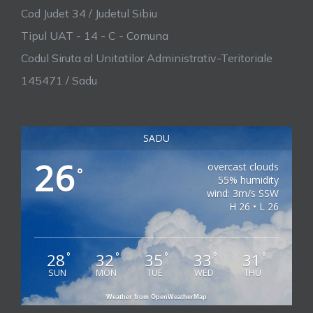
Cod Judet 34 / Judetul Sibiu
Tipul UAT - 14 - C - Comuna
Codul Siruta al Unitatilor Administrativ-Teritoriale
145471 / Sadu
SADU
26
overcast clouds
°
55% humidity
wind: 3m/s SSW
H 26 • L 26
28
32
35
33
31
°
°
°
°
°
SUN
MON
TUE
WED
THU
Weather from OpenWeatherMap