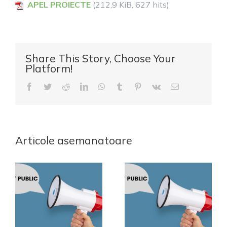
APEL PROIECTE
(212,9 KiB, 627 hits)
Share This Story, Choose Your
Platform!
Facebook
Twitter
Reddit
LinkedIn
WhatsApp
Tumblr
Pinterest
Vk
E-
mail:
Articole asemanatoare