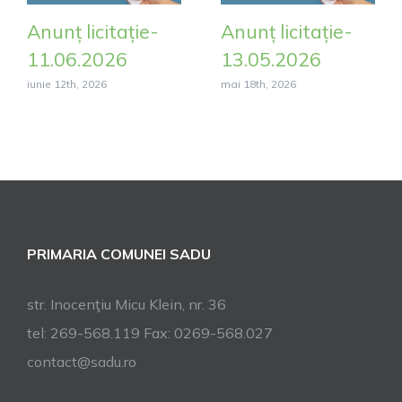
Anunț licitație-
Anunț licitație-
11.06.2026
13.05.2026
iunie 12th, 2026
mai 18th, 2026
PRIMARIA COMUNEI SADU
str. Inocenţiu Micu Klein, nr. 36
tel: 269-568.119 Fax: 0269-568.027
contact@sadu.ro