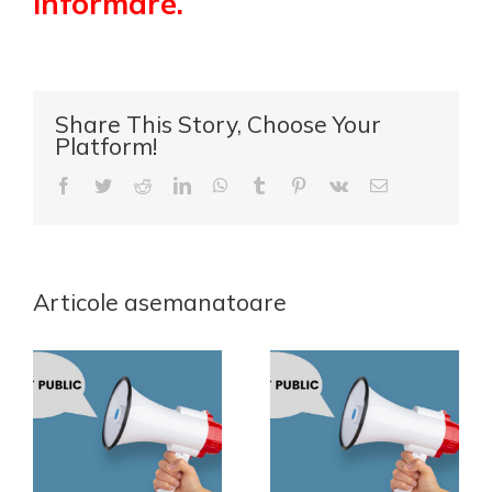
informare.
Share This Story, Choose Your
Platform!
Facebook
Twitter
Reddit
LinkedIn
WhatsApp
Tumblr
Pinterest
Vk
E-
mail:
Articole asemanatoare