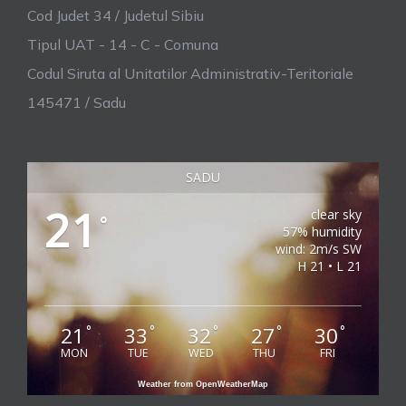
Cod Judet 34 / Judetul Sibiu
Tipul UAT - 14 - C - Comuna
Codul Siruta al Unitatilor Administrativ-Teritoriale
145471 / Sadu
SADU
21
clear sky
°
57% humidity
wind: 2m/s SW
H 21 • L 21
21
33
32
27
30
°
°
°
°
°
MON
TUE
WED
THU
FRI
Weather from OpenWeatherMap