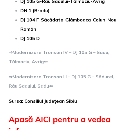
DJ 105 G-Râu Sadului-Tălmaciu-Avrig
DN 1 (Bradu)
DJ 104 F-Săcădate-Glâmboaca-Colun-Nou
Român
DJ 105 D
⇒Modernizare Tronson IV – DJ 105 G – Sadu,
Tălmaciu, Avrig⇐
⇒Modernizare Tronson III – DJ 105 G – Sădurel,
Râu Sadului, Sadu⇐
Sursa: Consiliul Județean Sibiu
Apasă AICI pentru a vedea