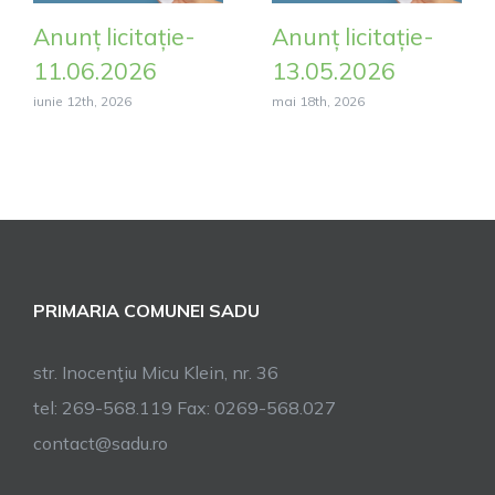
Anunț licitație-
Anunț licitație-
11.06.2026
13.05.2026
iunie 12th, 2026
mai 18th, 2026
PRIMARIA COMUNEI SADU
str. Inocenţiu Micu Klein, nr. 36
tel: 269-568.119 Fax: 0269-568.027
contact@sadu.ro