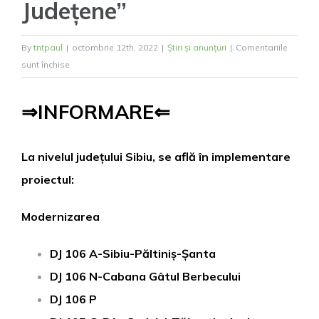
Județene”
By
tntpaul
|
octombrie 12th, 2022
|
Știri și anunțuri
|
Comentariile
pentru
sunt închise
Informare
Consiliul
⇒INFORMARE⇐
Județean
Sibiu-
Proiect
La nivelul județului Sibiu, se află în implementare
„Modernizare
proiectul:
Drumuri
Județene”
Modernizarea
DJ 106 A-Sibiu-Păltiniș-Șanta
DJ 106 N-Cabana Gâtul Berbecului
DJ 106 P