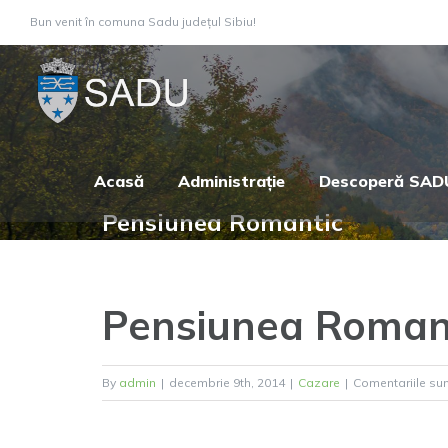
Skip
Bun venit în comuna Sadu județul Sibiu!
to
content
Acasă
Administrație
Descoperă SAD
Pensiunea Romantic
Pensiunea Roman
By
admin
|
decembrie 9th, 2014
|
Cazare
|
Comentariile sun