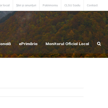
ar local
Știri și anunțuri
Patrimoniu
CLSU Sadu
Contact
ională
ePrimăria
Monitorul Oficial Local