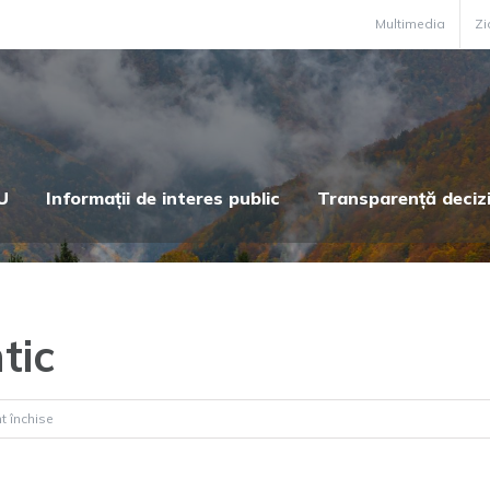
Multimedia
Zi
U
Informații de interes public
Transparență deciz
tic
pentru
t închise
Pensiunea
Romantic