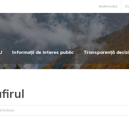
Multimedia
Zi
U
Informații de interes public
Transparență deciz
firul
pentru
t închise
Pensiunea
Trandafirul