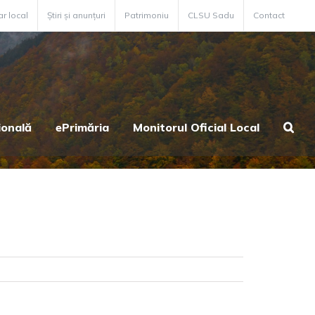
ar local
Știri și anunțuri
Patrimoniu
CLSU Sadu
Contact
ională
ePrimăria
Monitorul Oficial Local