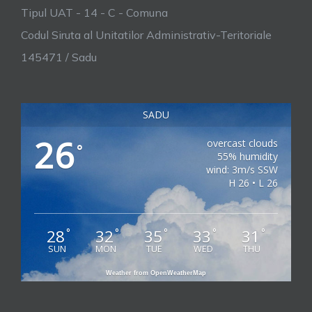
Tipul UAT - 14 - C - Comuna
Codul Siruta al Unitatilor Administrativ-Teritoriale
145471 / Sadu
SADU
26
overcast clouds
°
55% humidity
wind: 3m/s SSW
H 26 • L 26
28
32
35
33
31
°
°
°
°
°
SUN
MON
TUE
WED
THU
Weather from OpenWeatherMap