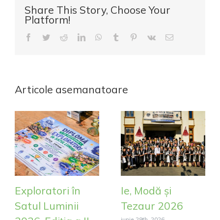
Share This Story, Choose Your
Platform!
Facebook
Twitter
Reddit
LinkedIn
WhatsApp
Tumblr
Pinterest
Vk
E-
mail:
Articole asemanatoare
Exploratori în
Ie, Modă și
Satul Luminii
Tezaur 2026
iunie 29th, 2026