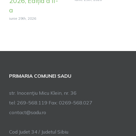
2026, Ediția a II-
a
iunie 29th, 2026
PRIMARIA COMUNEI SADU
str. Inocenţiu Micu Klein, nr. 36
tel: 269-568.119 Fax: 0269-568.027
contact@sadu.ro
Cod Judet 34 / Judetul Sibiu