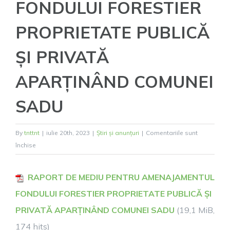
FONDULUI FORESTIER
PROPRIETATE PUBLICĂ
ȘI PRIVATĂ
APARȚINÂND COMUNEI
SADU
By
tnttnt
|
iulie 20th, 2023
|
Știri și anunțuri
|
Comentariile sunt
pentru
închise
RAPORT
DE
RAPORT DE MEDIU PENTRU AMENAJAMENTUL
MEDIU
FONDULUI FORESTIER PROPRIETATE PUBLICĂ ȘI
PENTRU
AMENAJAMENTUL
PRIVATĂ APARȚINÂND COMUNEI SADU
(19,1 MiB,
FONDULUI
174 hits)