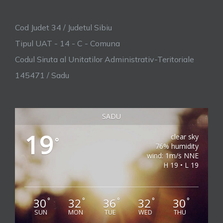
Cod Judet 34 / Judetul Sibiu
Tipul UAT - 14 - C - Comuna
Codul Siruta al Unitatilor Administrativ-Teritoriale
145471 / Sadu
SADU
19
clear sky
°
76% humidity
wind: 1m/s NNE
H 19 • L 19
30
32
36
32
30
°
°
°
°
°
SUN
MON
TUE
WED
THU