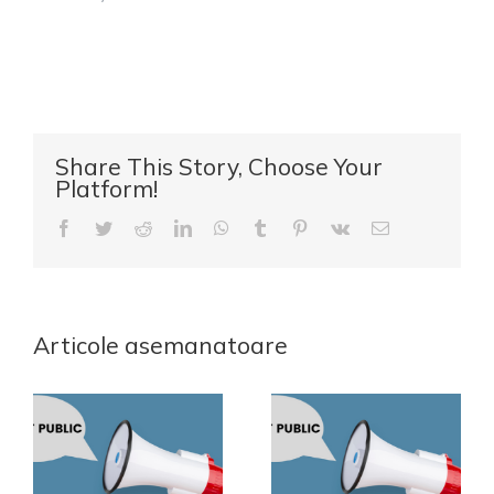
FORESTIER
PROPRIETATE
PUBLICĂ
ȘI
PRIVATĂ
APARȚINÂND
Share This Story, Choose Your
COMUNEI
Platform!
SADU
Facebook
Twitter
Reddit
LinkedIn
WhatsApp
Tumblr
Pinterest
Vk
E-
mail:
Articole asemanatoare