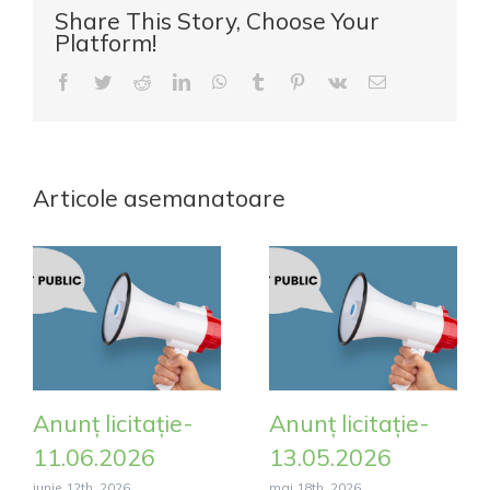
Share This Story, Choose Your
Platform!
Facebook
Twitter
Reddit
LinkedIn
WhatsApp
Tumblr
Pinterest
Vk
E-
mail:
Articole asemanatoare
Anunț licitație-
Anunț licitație-
11.06.2026
13.05.2026
iunie 12th, 2026
mai 18th, 2026