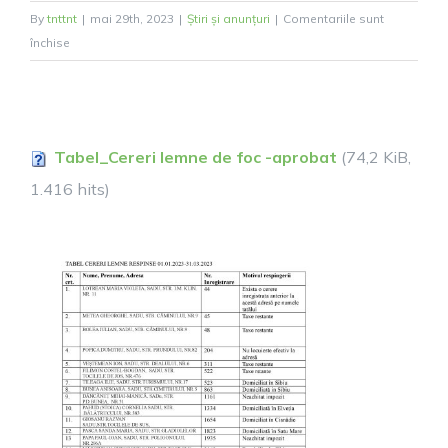
By
tnttnt
|
mai 29th, 2023
|
Știri și anunțuri
|
Comentariile sunt
pentru
închise
TABEL
CERERI
LEMNE
RESPINSE
Tabel_Cereri lemne de foc -aprobat
(74,2 KiB,
ȘI
APROBATE
1.416 hits)