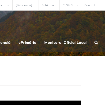
ar local
Știri și anunțuri
Patrimoniu
CLSU Sadu
Contact
ională
ePrimăria
Monitorul Oficial Local