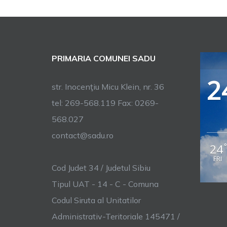
PRIMARIA COMUNEI SADU
2
str. Inocenţiu Micu Klein, nr. 36
tel: 269-568.119 Fax: 0269-
568.027
contact@sadu.ro
24
FRI
Cod Judet 34 / Judetul Sibiu
Tipul UAT - 14 - C - Comuna
Codul Siruta al Unitatilor
Administrativ-Teritoriale 145471 /