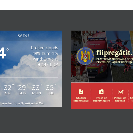
SADU
4
broken clouds
°
49% humidity
wind: 2m/s N
H 24 • L 24
32
29
33
35
°
°
°
°
°
SAT
SUN
MON
TUE
Weather from OpenWeatherMap