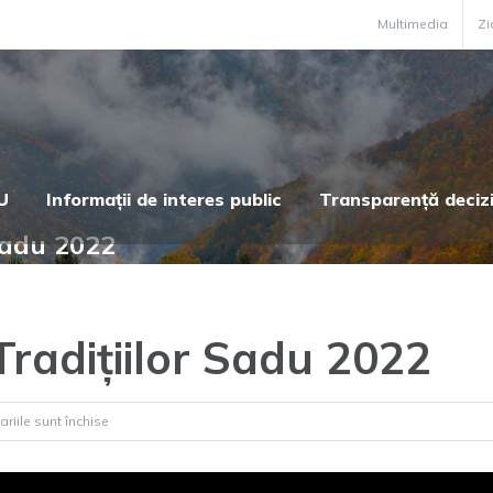
Multimedia
Zi
U
Informații de interes public
Transparență deciz
 Sadu 2022
Tradițiilor Sadu 2022
pentru
riile sunt închise
[Video]Festivalul
Tradițiilor