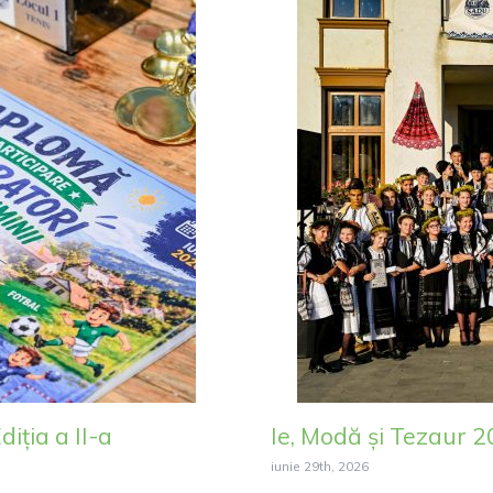
iția a II-a
Ie, Modă și Tezaur 
iunie 29th, 2026