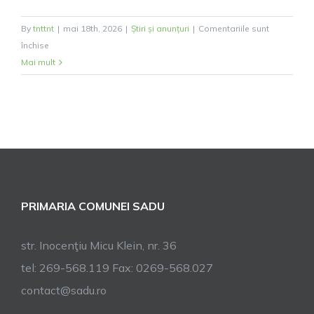
By
tnttnt
|
mai 18th, 2026
|
Știri și anunțuri
|
Comentariile sunt
pentru
închise
Anunț
Mai mult
licitație-
13.05.2026
PRIMARIA COMUNEI SADU
str. Inocenţiu Micu Klein, nr. 36
tel: 269-568.119 Fax: 0269-568.027
contact@sadu.ro