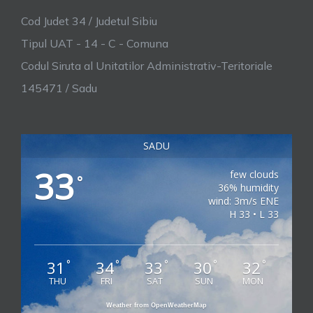
Cod Judet 34 / Judetul Sibiu
Tipul UAT - 14 - C - Comuna
Codul Siruta al Unitatilor Administrativ-Teritoriale
145471 / Sadu
SADU
33
few clouds
°
36% humidity
wind: 3m/s ENE
H 33 • L 33
31
34
33
30
32
°
°
°
°
°
THU
FRI
SAT
SUN
MON
Weather from OpenWeatherMap