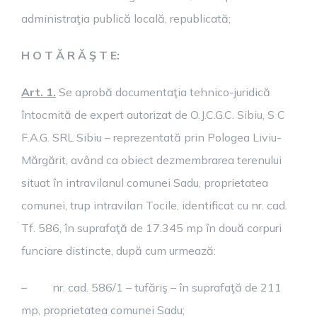
administraţia publică locală, republicată;
H O T Ă R Ă Ş T E:
Art. 1.
Se aprobă documentaţia tehnico-juridică
întocmită de expert autorizat de O.J.C.G.C. Sibiu, S C
F.A.G. SRL Sibiu – reprezentată prin Pologea Liviu-
Mărgărit, având ca obiect dezmembrarea terenului
situat în intravilanul comunei Sadu, proprietatea
comunei, trup intravilan Tocile, identificat cu nr. cad.
Tf. 586, în suprafaţă de 17.345 mp în două corpuri
funciare distincte, după cum urmează:
– nr. cad. 586/1 – tufăriş – în suprafaţă de 211
mp, proprietatea comunei Sadu;