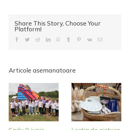
Share This Story, Choose Your
Platform!
Facebook
Twitter
Reddit
LinkedIn
WhatsApp
Tumblr
Pinterest
Vk
E-
mail:
Articole asemanatoare
Sadu 9 iunie
Lectia de pictura