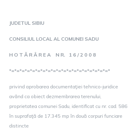
JUDETUL SIBIU
CONSILIUL LOCAL AL COMUNEI SADU
H O T Ă R Â R E A N R. 1 6 / 2 0 0 8
*=*=*=*=*=*=*=*=*=*=*=*=*=*=*=*=*=*=*=*
privind aprobarea documentaţiei tehnico-juridice
având ca obiect dezmembrarea terenului,
proprietatea comunei Sadu, identificat cu nr. cad. 586
în suprafaţă de 17.345 mp în două corpuri funciare
distincte