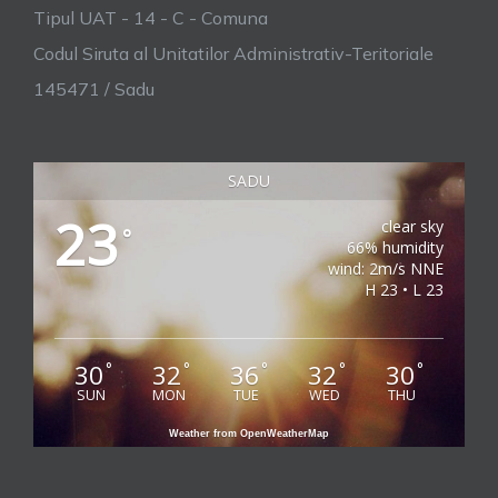
Tipul UAT - 14 - C - Comuna
Codul Siruta al Unitatilor Administrativ-Teritoriale
145471 / Sadu
SADU
23
clear sky
°
66% humidity
wind: 2m/s NNE
H 23 • L 23
30
32
36
32
30
°
°
°
°
°
SUN
MON
TUE
WED
THU
Weather from OpenWeatherMap