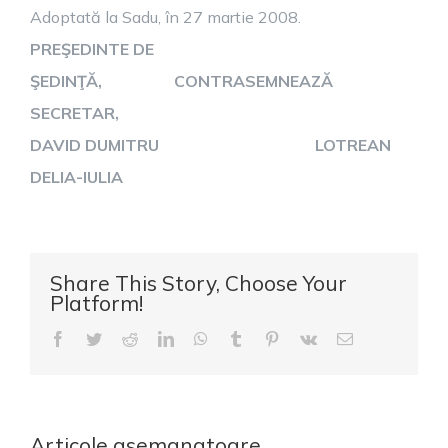
Adoptată la Sadu, în 27 martie 2008.
PREŞEDINTE DE
ŞEDINŢĂ, CONTRASEMNEAZĂ
SECRETAR,
DAVID DUMITRU LOTREAN
DELIA-IULIA
Share This Story, Choose Your
Platform!
Facebook
Twitter
Reddit
LinkedIn
WhatsApp
Tumblr
Pinterest
Vk
E-
mail:
Articole asemanatoare