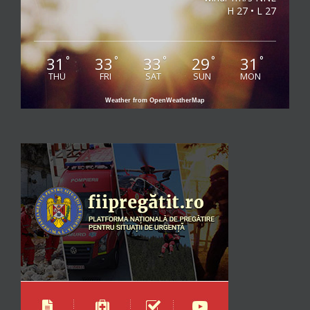
H 27 • L 27
31
33
33
29
31
°
°
°
°
°
THU
FRI
SAT
SUN
MON
Weather from OpenWeatherMap