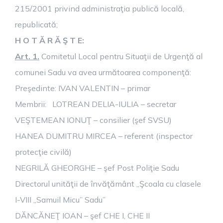
215/2001 privind administraţia publică locală,
republicată;
H O T Ă R Ă Ş T E:
Art. 1.
Comitetul Local pentru Situaţii de Urgenţă al
comunei Sadu va avea următoarea componenţă:
Preşedinte: IVAN VALENTIN – primar
Membrii: LOTREAN DELIA-IULIA – secretar
VEŞTEMEAN IONUŢ – consilier (şef SVSU)
HANEA DUMITRU MIRCEA – referent (inspector
protecţie civilă)
NEGRILĂ GHEORGHE – şef Post Poliţie Sadu
Directorul unităţii de învăţământ „Şcoala cu clasele
I-VIII „Samuil Micu” Sadu”
DĂNCĂNEŢ IOAN – şef CHE I, CHE II