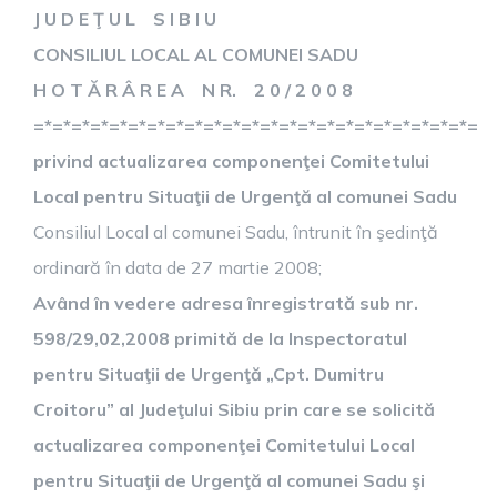
J U D E Ţ U L S I B I U
CONSILIUL LOCAL AL COMUNEI SADU
H O T Ă R Â R E A N R. 2 0 / 2 0 0 8
=*=*=*=*=*=*=*=*=*=*=*=*=*=*=*=*=*=*=*=*=*=*=*=
privind actualizarea componenţei Comitetului
Local pentru Situaţii de Urgenţă al comunei Sadu
Consiliul Local al comunei Sadu, întrunit în şedinţă
ordinară în data de 27 martie 2008;
Având în vedere adresa înregistrată sub nr.
598/29,02,2008 primită de la Inspectoratul
pentru Situaţii de Urgenţă „Cpt. Dumitru
Croitoru” al Judeţului Sibiu prin care se solicită
actualizarea componenţei Comitetului Local
pentru Situaţii de Urgenţă al comunei Sadu şi