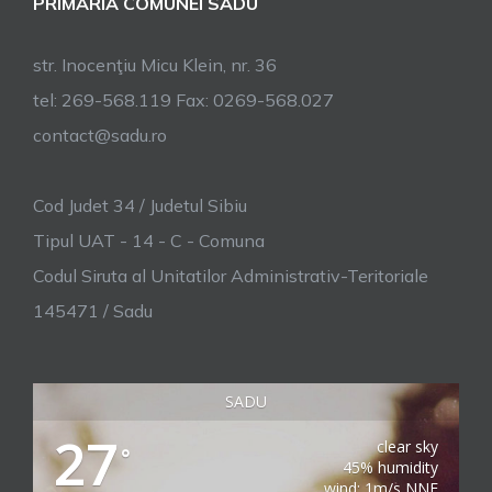
PRIMARIA COMUNEI SADU
str. Inocenţiu Micu Klein, nr. 36
tel: 269-568.119 Fax: 0269-568.027
contact@sadu.ro
Cod Judet 34 / Judetul Sibiu
Tipul UAT - 14 - C - Comuna
Codul Siruta al Unitatilor Administrativ-Teritoriale
145471 / Sadu
SADU
27
clear sky
°
45% humidity
wind: 1m/s NNE