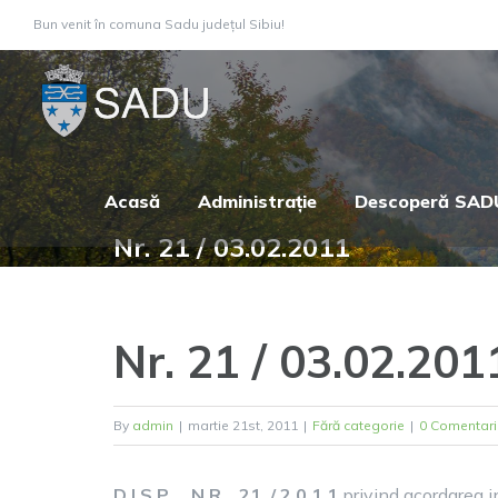
Skip
Bun venit în comuna Sadu județul Sibiu!
to
content
Acasă
Administrație
Descoperă SAD
Nr. 21 / 03.02.2011
Nr. 21 / 03.02.201
By
admin
|
martie 21st, 2011
|
Fără categorie
|
0 Comentari
D I S P . N R. 21 / 2 0 1 1
privind acordarea