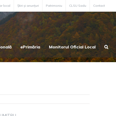
ar local
Știri și anunțuri
Patrimoniu
CLSU Sadu
Contact
ională
ePrimăria
Monitorul Oficial Local
 DUMITRU