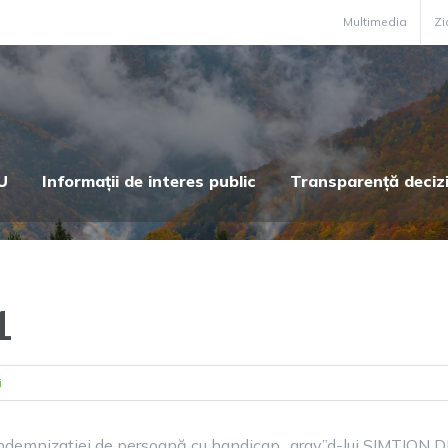
Multimedia
Zi
U
Informații de interes public
Transparență deciz
1
i
 indemnizaţiei de persoană cu handicap „grav”d-lui SIMTION