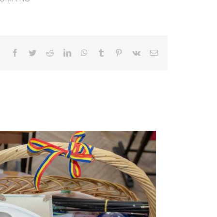
Facebook
Twitter
Reddit
LinkedIn
WhatsApp
Tumblr
Pinterest
Vk
E-
mail: