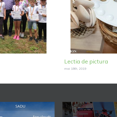
Lectia de pictura
mai 18th, 2019
SADU
few clouds