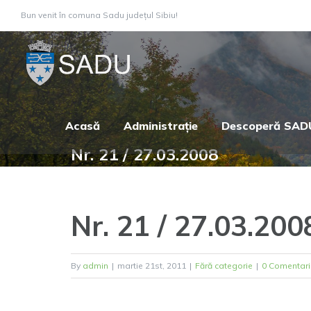
Skip
Bun venit în comuna Sadu județul Sibiu!
to
content
Acasă
Administrație
Descoperă SAD
Nr. 21 / 27.03.2008
Nr. 21 / 27.03.200
By
admin
|
martie 21st, 2011
|
Fără categorie
|
0 Comentari