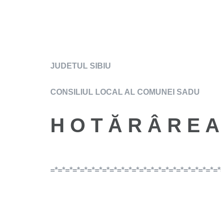
R O M A N I
JUDETUL SIBIU
CONSILIUL LOCAL AL COMUNEI SADU
H O T Ă R Â R E A
=*=*=*=*=*=*=*=*=*=*=*=*=*=*=*=*=*=*=*=*=*=*=
privind acor