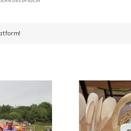
ELIA-IULIA
atform!