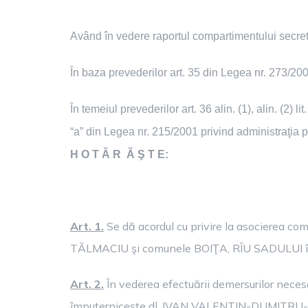
Având în vedere raportul compartimentului secreta
În baza prevederilor art. 35 din Legea nr. 273/2006
În temeiul prevederilor art. 36 alin. (1), alin. (2) lit. „b” 
“a” din Legea nr. 215/2001 privind administraţia p
H
O T Ă R Ă Ş T E:
Art. 1.
Se dă acordul cu privire la asocierea c
TĂLMACIU şi comunele BOIŢA, RÎU SADULUI în ve
Art. 2.
În vederea efectuării demersurilor necesa
împuterniceşte dl. IVAN VALENTIN-DUMITRU-