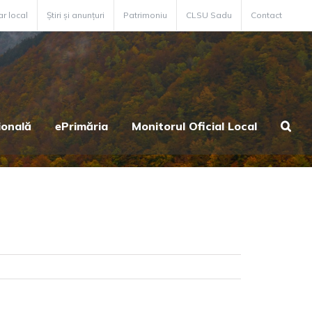
ar local
Știri și anunțuri
Patrimoniu
CLSU Sadu
Contact
ională
ePrimăria
Monitorul Oficial Local