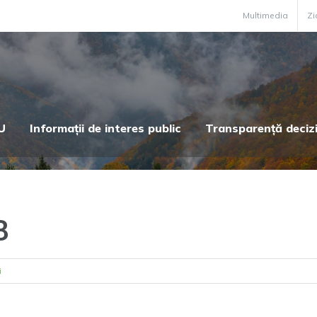
Multimedia
Zi
U
Informații de interes public
Transparență deciz
8
i