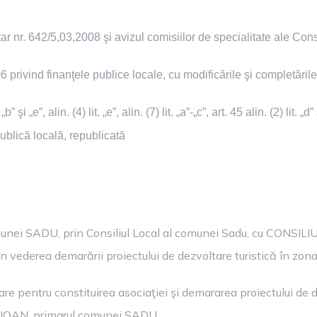
r nr. 642/5,03,2008 şi avizul comisiilor de specialitate ale Con
 privind finanţele publice locale, cu modificările şi completările
şi „e”, alin. (4) lit. „e”, alin. (7) lit. „a”-„c”, art. 45 alin. (2) lit. „d” ş
ublică locală, republicată
omunei SADU, prin Consiliul Local al comunei Sadu, cu CONSI
derea demarării proiectului de dezvoltare turistică în zon
re pentru constituirea asociaţiei şi demararea proiectului de 
IOAN, primarul comunei SADU.