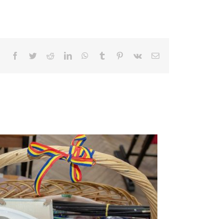
Facebook
Twitter
Reddit
LinkedIn
WhatsApp
Tumblr
Pinterest
Vk
E-
mail: