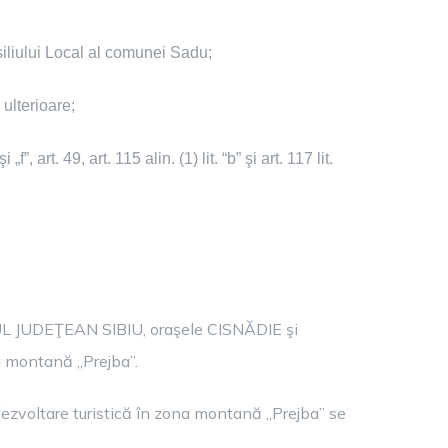
siliului Local al comunei Sadu;
 ulterioare;
i „f”, art. 49, art. 115 alin. (1) lit. “b” şi art. 117 lit.
LIUL JUDEŢEAN SIBIU, oraşele CISNĂDIE şi
a montană „Prejba”.
dezvoltare turistică în zona montană „Prejba” se