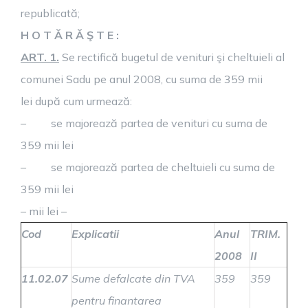
republicată;
H O T Ă R Ă Ş T E :
ART. 1.
Se rectifică bugetul de venituri şi cheltuieli al
comunei Sadu pe anul 2008, cu suma de 359 mii
lei după cum urmează:
– se majorează partea de venituri cu suma de
359 mii lei
– se majorează partea de cheltuieli cu suma de
359 mii lei
– mii lei –
Cod
Explicatii
Anul
TRIM.
2008
II
11.02.07
Sume defalcate din TVA
359
359
pentru finantarea