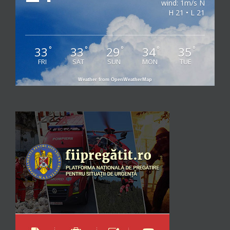
wind: 1m/s N
H 21 • L 21
33
33
29
34
35
°
°
°
°
°
FRI
SAT
SUN
MON
TUE
Weather from OpenWeatherMap