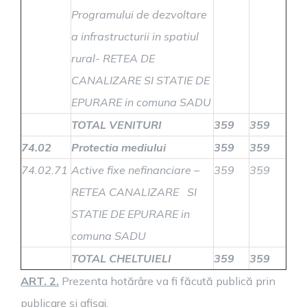
Programului de dezvoltare
a infrastructurii in spatiul
rural- RETEA DE
CANALIZARE SI STATIE DE
EPURARE in comuna SADU
TOTAL VENITURI
359
359
74.02
Protectia mediului
359
359
74.02.71
Active fixe nefinanciare –
359
359
RETEA CANALIZARE SI
STATIE DE EPURARE in
comuna SADU
TOTAL CHELTUIELI
359
359
ART. 2.
Prezenta hotărâre va fi făcută publică prin
publicare şi afişaj.