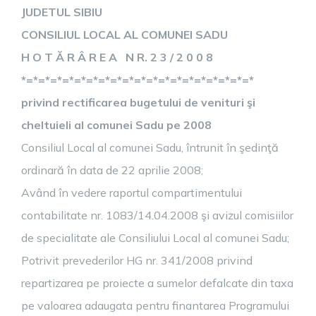
JUDETUL SIBIU
CONSILIUL LOCAL AL COMUNEI SADU
H O T Ă R Â R E A N R. 2 3 / 2 0 0 8
*=*=*=*=*=*=*=*=*=*=*=*=*=*=*=*=*=*=*=*
privind rectificarea bugetului de venituri şi
cheltuieli al comunei Sadu pe 2008
Consiliul Local al comunei Sadu, întrunit în şedinţă
ordinară în data de 22 aprilie 2008;
Având în vedere raportul compartimentului
contabilitate nr. 1083/14.04.2008 şi avizul comisiilor
de specialitate ale Consiliului Local al comunei Sadu;
Potrivit prevederilor HG nr. 341/2008 privind
repartizarea pe proiecte a sumelor defalcate din taxa
pe valoarea adaugata pentru finantarea Programului