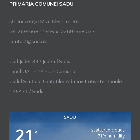
PRIMARIA COMUNEI SADU
str. Inocenţiu Micu Klein, nr. 36
tel: 269-568.119 Fax: 0269-568.027
contact@sadu.ro
Cod Judet 34 / Judetul Sibiu
Tipul UAT - 14 - C - Comuna
Codul Siruta al Unitatilor Administrativ-Teritoriale
145471 / Sadu
SADU
21
scattered clouds
°
71% humidity