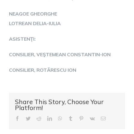
NEAGOE GHEORGHE
LOTREAN DELIA-IULIA
ASISTENŢI:
CONSILIER, VEŞTEMEAN CONSTANTIN-ION
CONSILIER, ROTĂRESCU ION
Share This Story, Choose Your
Platform!
Facebook
Twitter
Reddit
LinkedIn
WhatsApp
Tumblr
Pinterest
Vk
E-
mail: