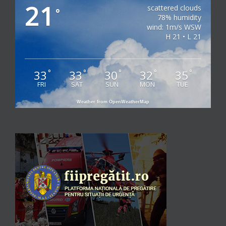
21
scattered clouds
°
78% humidity
wind: 1m/s WSW
H 21 • L 21
33
33
30
32
35
°
°
°
°
°
FRI
SAT
SUN
MON
TUE
Weather from OpenWeatherMap