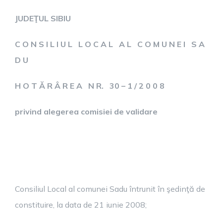
JUDEŢUL SIBIU
C O N S I L I U L L O C A L A L C O M U N E I S A
D U
H O T Ă R Â R E A N R. 30 – 1 / 2 0 0 8
privind alegerea comisiei de validare
Consiliul Local al comunei Sadu întrunit în şedinţă de
constituire, la data de 21 iunie 2008;