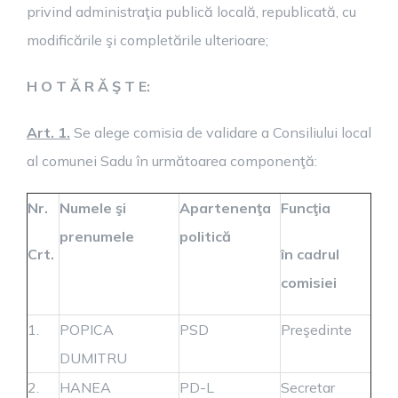
privind administraţia publică locală, republicată, cu
modificările şi completările ulterioare;
H O T Ă R Ă Ş T E:
Art. 1.
Se
alege
comisia de validare a Consiliului local
al comunei Sadu în următoarea componenţă:
Nr.
Numele şi
Apartenenţa
Funcţia
prenumele
politică
Crt.
în cadrul
comisiei
1.
POPICA
PSD
Preşedinte
DUMITRU
2.
HANEA
PD-L
Secretar