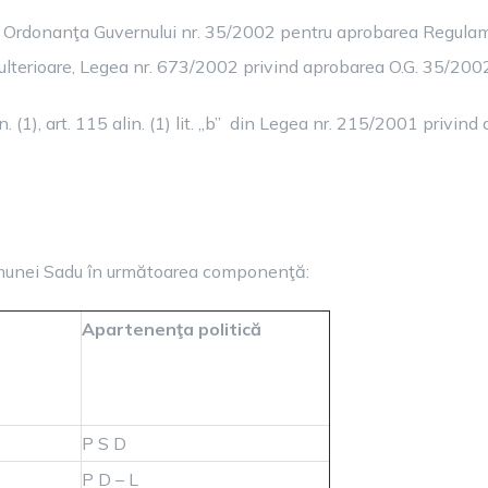
 din Ordonanţa Guvernului nr. 35/2002 pentru aprobarea Regulam
le ulterioare, Legea nr. 673/2002 privind aprobarea O.G. 35/200
alin. (1), art. 115 alin. (1) lit. „b” din Legea nr. 215/2001 privi
comunei Sadu în următoarea componenţă:
Apartenenţa politică
P S D
P D – L