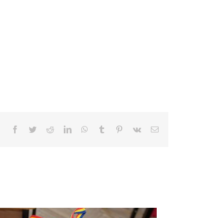
Facebook
Twitter
Reddit
LinkedIn
WhatsApp
Tumblr
Pinterest
Vk
E-
mail: