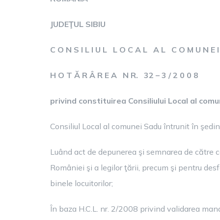
JUDEŢUL SIBIU
C O N S I L I U L L O C A L A L C O M U N E 
H O T Ă R Â R E A N R. 32 – 3 / 2 0 0 8
privind constituirea Consiliului Local al com
Consiliul Local al comunei Sadu întrunit în şedin
Luând act de depunerea şi semnarea de către cons
României şi a legilor ţării, precum şi pentru desfă
binele locuitorilor;
În baza H.C.L. nr. 2/2008 privind validarea manda