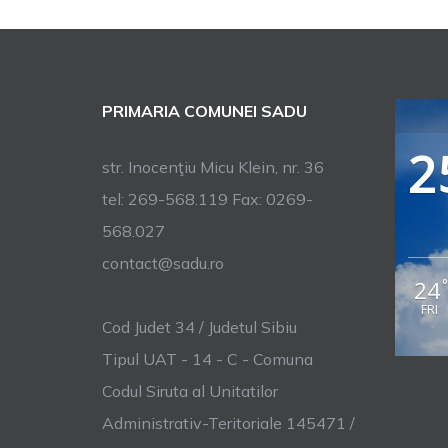
PRIMARIA COMUNEI SADU
2
str. Inocenţiu Micu Klein, nr. 36
tel: 269-568.119 Fax: 0269-
568.027
contact@sadu.ro
24
FRI
Cod Judet 34 / Judetul Sibiu
Tipul UAT - 14 - C - Comuna
Codul Siruta al Unitatilor
Administrativ-Teritoriale 145471 /