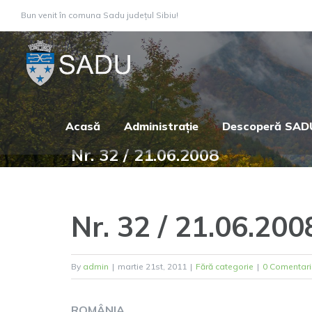
Skip
Bun venit în comuna Sadu județul Sibiu!
to
content
Acasă
Administrație
Descoperă SAD
Nr. 32 / 21.06.2008
Nr. 32 / 21.06.200
By
admin
|
martie 21st, 2011
|
Fără categorie
|
0 Comentari
ROMÂNIA