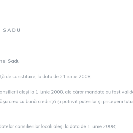
I S A D U
unei Sadu
ţă de constituire, la data de 21 iunie 2008;
ilierii aleşi la 1 iunie 2008, ale căror mandate au fost valid
şurarea cu bună credinţă şi potrivit puterilor şi priceperii tutur
telor consilierilor locali aleşi la data de 1 iunie 2008;