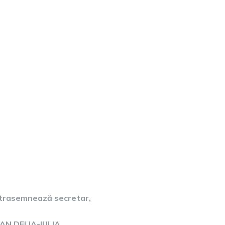
mnează secretar,
ELIA-IULIA