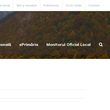
ar local
Știri și anunțuri
Patrimoniu
CLSU Sadu
Contact
ională
ePrimăria
Monitorul Oficial Local