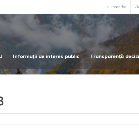
Multimedia
Zi
U
Informații de interes public
Transparență deciz
8
i