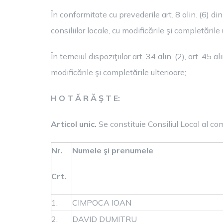
În conformitate cu prevederile art. 8 alin. (6)
consiliilor locale, cu modificările şi completări
În temeiul dispoziţiilor art. 34 alin. (2), art. 45 
modificările şi completările ulterioare;
H O T Ă R Ă Ş T E:
Articol unic.
Se constituie Consiliul Local al 
Nr.
Numele şi prenumele
Crt.
1.
CIMPOCA IOAN
2.
DAVID DUMITRU