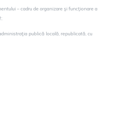
entului – cadru de organizare şi funcţionare a
2;
nd administraţia publică locală, republicată, cu