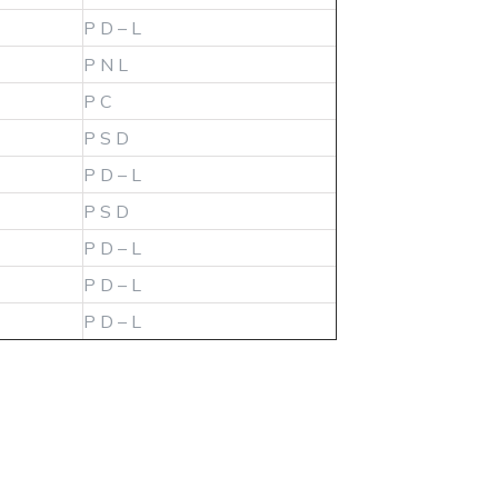
P D – L
P N L
P C
P S D
P D – L
P S D
P D – L
P D – L
P D – L