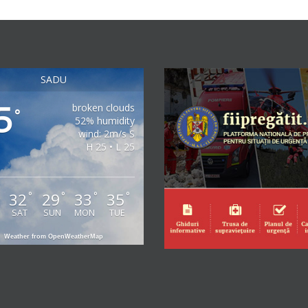
SADU
5
broken clouds
°
52% humidity
wind: 2m/s S
H 25 • L 25
32
29
33
35
°
°
°
°
°
SAT
SUN
MON
TUE
Weather from OpenWeatherMap