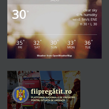
SADU
30
clear sky
°
41% humidity
wind: 1m/s ENE
H 30 • L 30
35
32
30
33
36
°
°
°
°
°
FRI
SAT
SUN
MON
TUE
Weather from OpenWeatherMap