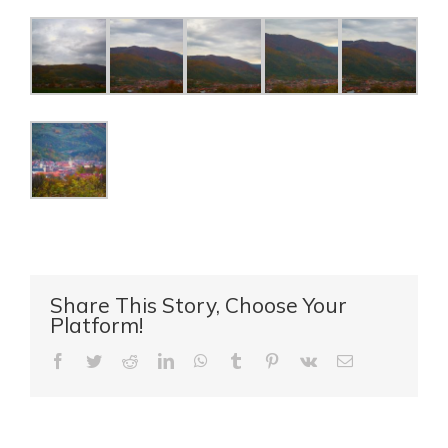
Share This Story, Choose Your
Platform!
Facebook
Twitter
Reddit
LinkedIn
WhatsApp
Tumblr
Pinterest
Vk
E-
mail: