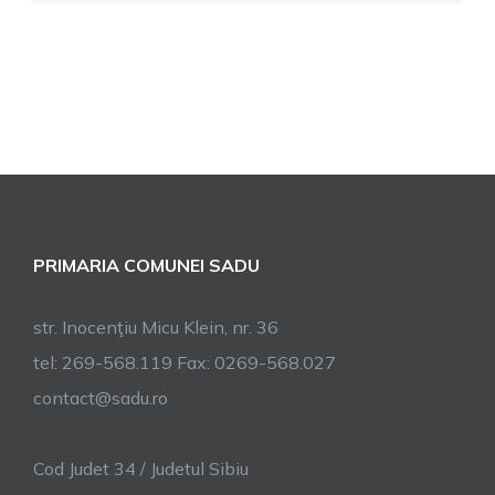
PRIMARIA COMUNEI SADU
str. Inocenţiu Micu Klein, nr. 36
tel: 269-568.119 Fax: 0269-568.027
contact@sadu.ro
Cod Judet 34 / Judetul Sibiu