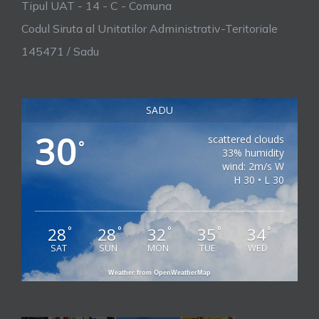
Tipul UAT - 14 - C - Comuna
Codul Siruta al Unitatilor Administrativ-Teritoriale
145471 / Sadu
SADU
30
scattered clouds
°
33% humidity
wind: 2m/s W
H 30 • L 30
28
28
32
35
34
°
°
°
°
°
SAT
SUN
MON
TUE
WED
Weather from OpenWeatherMap