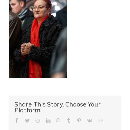
Share This Story, Choose Your
Platform!
Facebook
Twitter
Reddit
LinkedIn
WhatsApp
Tumblr
Pinterest
Vk
E-
mail: