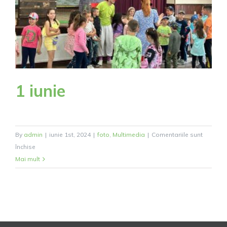
1 iunie
By
admin
|
iunie 1st, 2024
|
foto
,
Multimedia
|
Comentariile sunt
pentru
închise
1
Mai mult
iunie