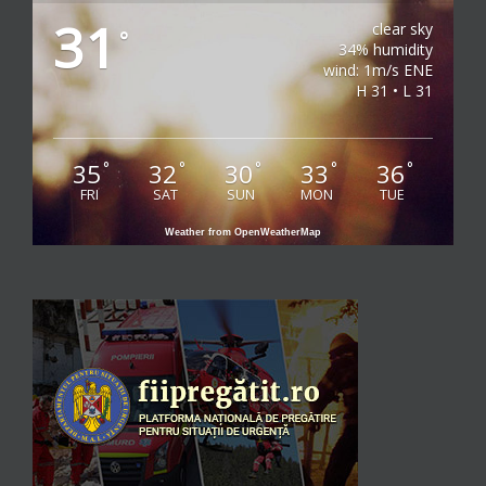
31
clear sky
°
34% humidity
wind: 1m/s ENE
H 31 • L 31
35
32
30
33
36
°
°
°
°
°
FRI
SAT
SUN
MON
TUE
Weather from OpenWeatherMap