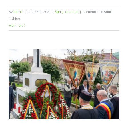
By
tnttnt
|
iunie 25th, 2024
|
Știri și anunțuri
|
Comentariile sunt
pentru
închise
ȘEDINȚĂ
Mai mult
ORDINARĂ
27.06.2024