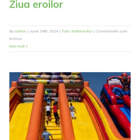
Ziua eroilor
By
admin
|
iunie 24th, 2024
|
foto
,
Multimedia
|
Comentariile sunt
pentru
închise
Ziua
Mai mult
eroilor