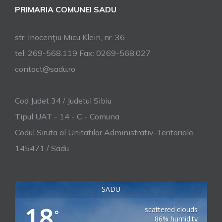
PRIMARIA COMUNEI SADU
str. Inocenţiu Micu Klein, nr. 36
tel: 269-568.119 Fax: 0269-568.027
contact@sadu.ro
Cod Judet 34 / Judetul Sibiu
Tipul UAT - 14 - C - Comuna
Codul Siruta al Unitatilor Administrativ-Teritoriale
145471 / Sadu
SADU
18
scattered clouds
°
86% humidity