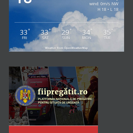
wind: 0m/s NW
H 18 • L 18
33
33
29
34
35
°
°
°
°
°
FRI
SAT
SUN
MON
TUE
Weather from OpenWeatherMap