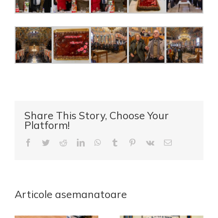
Share This Story, Choose Your
Platform!
Facebook
Twitter
Reddit
LinkedIn
WhatsApp
Tumblr
Pinterest
Vk
E-
mail:
Articole asemanatoare